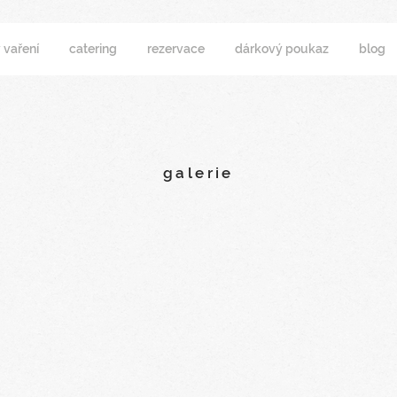
 vaření
catering
rezervace
dárkový poukaz
blog
galerie