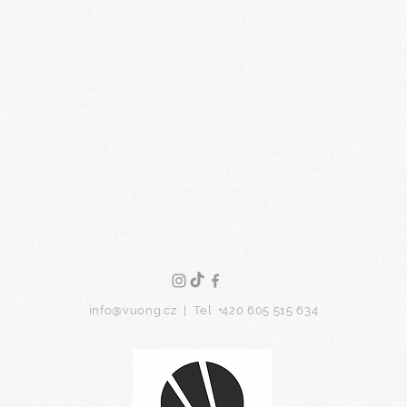
info@vuong.cz
|
Tel. +420 605 515 634