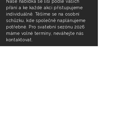
​Naše nabídka se liší podle vašich
přání a ke každé akci přistupujeme
individuálně. Těšíme se na osobní
schůzku, kde společně naplánujeme
potřebné. Pro svatební sezónu 2026
máme volné termíny, neváhejte nás
kontaktovat.
ZADAT POPTÁVKU